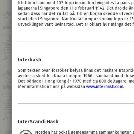
Klubben hann med 107 lopp innan den tvingades ta paus p.
japanerna i Singapore den 11:e februari 1942. Det dröjde ä
sedan dess har det rullat på. Till en början skedde utveckl
startades i Singapore. När Kuala Lumpur sprang lopp nr 150
utvecklingen varit lavinartad. Det är oklart hur många det f
Interhash
Som texten ovan försöker belysa finns det hashare utsprid
av dessa skedde i Kuala Lumpur 1966 i samband med deras
Det började i Hong Kong år 1978 med c:a 800 deltagare, me
Mer information finns på websidan
www.interhash.com
.
InterScandi Hash
Norden har också gemensamma sammankomster, s