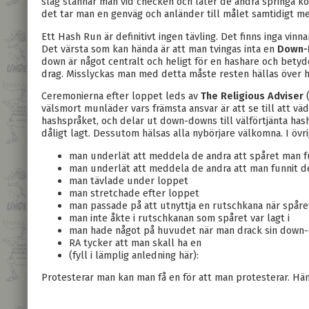
slag stannar man vid checken och låter de andra springa ko
det tar man en genväg och anländer till målet samtidigt m
Ett Hash Run är definitivt ingen tävling. Det finns inga vinn
Det värsta som kan hända är att man tvingas inta en
Down-
down är något centralt och heligt för en hashare och betyd
drag. Misslyckas man med detta måste resten hällas över 
Ceremonierna efter loppet leds av
The Religious Adviser
välsmort munläder vars främsta ansvar är att se till att vä
hashspråket, och delar ut down-downs till välförtjänta has
dåligt lagt. Dessutom hälsas alla nybörjare välkomna. I övr
man underlät att meddela de andra att spåret man fu
man underlät att meddela de andra att man funnit de
man tävlade under loppet
man stretchade efter loppet
man passade på att utnyttja en rutschkana när spåre
man inte åkte i rutschkanan som spåret var lagt i
man hade något på huvudet när man drack sin down
RA tycker att man skall ha en
(fyll i lämplig anledning här):
Protesterar man kan man få en för att man protesterar. Häns