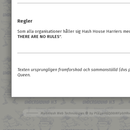
Regler
Som alla organisationer håller sig Hash House Harriers med
THERE ARE NO RULES
".
Texten ursprungligen framforskad och sammanställd (dvs p
Queen.
⊗
MultiHash Web Technologies
by
PGEgaHJlZj0ibWFpbHR