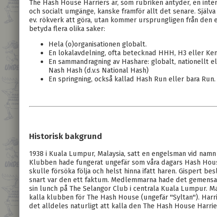
The Hash House Harriers är, som rubriken antyder, en inter
och socialt umgänge, kanske framför allt det senare. Själv
ev. rökverk att göra, utan kommer ursprungligen från den
betyda flera olika saker:
Hela (o)organisationen globalt.
En lokalavdelning, ofta betecknad HHH, H3 eller Ken
En sammandragning av Hashare: globalt, nationellt ell
Nash Hash (d.v.s National Hash)
En springning, också kallad Hash Run eller bara Run.
Historisk bakgrund
1938 i Kuala Lumpur, Malaysia, satt en engelsman vid namn 
Klubben hade fungerat ungefär som våra dagars Hash House 
skulle försöka följa och helst hinna ifatt haren. Gispert b
snart var den ett faktum. Medlemmarna hade det gemensamt 
sin lunch på The Selangor Club i centrala Kuala Lumpur. Ma
kalla klubben för The Hash House (ungefär "Syltan"). Harr
det alldeles naturligt att kalla den The Hash House Harrie