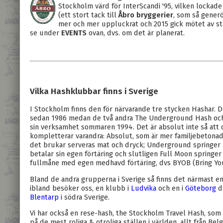
Stockholm värd för InterScandi '95, vilken lockade t
(ett stort tack till
Åbro bryggerier
, som så gener
mer och mer uppluckrat och 2015 gick mötet av sta
se under
EVENTS
ovan, dvs. om det är planerat.
Vilka Hashklubbar finns i Sverige
I
Stockholm finns den för närvarande tre stycken Hashar. D
sedan 1986 medan de två andra The Underground Hash och
sin verksamhet sommaren 1994. Det är absolut inte så att 
kompletterar varandra: Absolut, som är mer familjebetonad
det brukar serveras mat och dryck; Underground springer 
betalar sin egen förtäring och slutligen Full Moon springer 
fullmåne med egen medhavd förtäring, dvs BYOB (Bring Yo
Bland de andra grupperna i Sverige så finns det närmast en
ibland besöker oss, en klubb i
Ludvika
och en i
Göteborg
dä
Blentarp
i södra Sverige.
Vi har också en rese-hash, the Stockholm Travel Hash, so
på de mest roliga & otroliga ställen i världen, allt från B