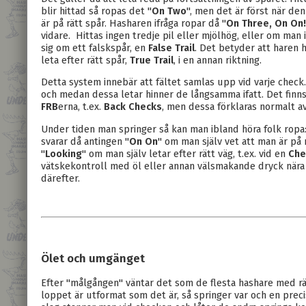
blir hittad så ropas det "
On Two
", men det är först när de
är på rätt spår. Hasharen ifråga ropar då "
On Three, On On!
vidare. Hittas ingen tredje pil eller mjölhög, eller om man is
sig om ett falskspår, en
False Trail
. Det betyder att haren h
leta efter rätt spår,
True Trail
, i en annan riktning.
Detta system innebär att fältet samlas upp vid varje chec
och medan dessa letar hinner de långsamma ifatt. Det finns 
FRB
erna, t.ex.
Back Checks
, men dessa förklaras normalt a
Under tiden man springer så kan man ibland höra folk ropa:
svarar då antingen "
On On
" om man själv vet att man är på 
"
Looking
" om man själv letar efter rätt väg, t.ex. vid en
Che
vätskekontroll med öl eller annan välsmakande dryck nära o
därefter.
Ölet och umgänget
Efter "målgången" väntar det som de flesta hashare med rä
loppet är utformat som det är, så springer var och en preci