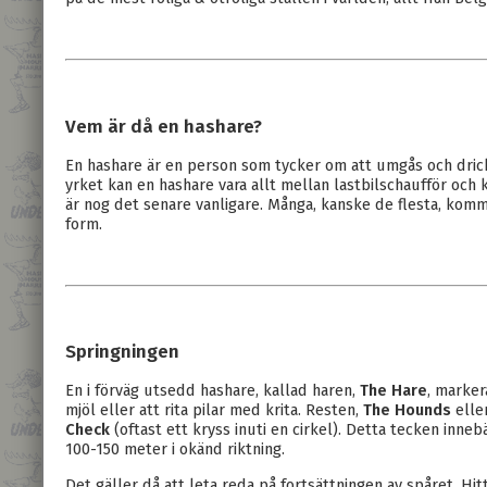
Vem är då en hashare?
En hashare är en person som tycker om att umgås och dricka 
yrket kan en hashare vara allt mellan lastbilschaufför och 
är nog det senare vanligare. Många, kanske de flesta, kom
form.
Springningen
En i förväg utsedd hashare, kallad haren,
The Hare
, marke
mjöl eller att rita pilar med krita. Resten,
The Hounds
elle
Check
(oftast ett kryss inuti en cirkel). Detta tecken inne
100-150 meter i okänd riktning.
Det gäller då att leta reda på fortsättningen av spåret. Hit