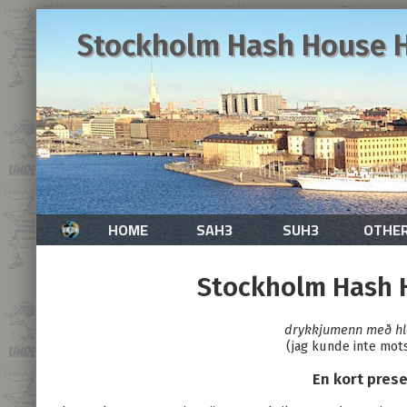
Stockholm Hash House H
HOME
SAH3
SUH3
OTHE
Stockholm Hash 
drykkjumenn með h
(jag kunde inte mots
En kort prese